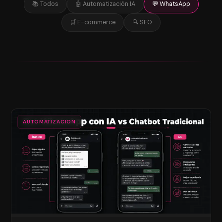
📚 Todos
🤖 Automatización IA
💬 WhatsApp
🛒 E-commerce
🔍 SEO
AUTOMATIZACION