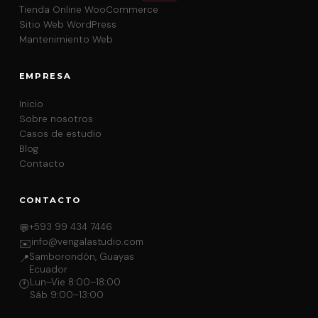
Venga · Vengala Studio
Tienda Online WooCommerce
En línea ahora
Sitio Web WordPress
Mantenimiento Web
EMPRESA
Inicio
Sobre nosotros
Casos de estudio
Blog
Contacto
CONTACTO
+593 99 434 7446
💬
info@vengalastudio.com
✉️
Samborondón, Guayas
📍
Ecuador
Lun–Vie 8:00–18:00
🕐
Sáb 9:00–13:00